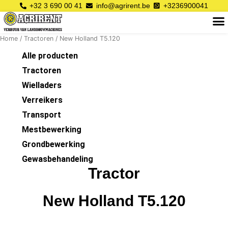
Ga
+32 3 690 00 41
info@agrirent.be
+3236900041
M
naar
de
Home
/
Tractoren
/ New Holland T5.120
inhoud
Alle producten
Tractoren
Wielladers
Verreikers
Transport
Mestbewerking
Grondbewerking
Gewasbehandeling
Tractor
New Holland T5.120