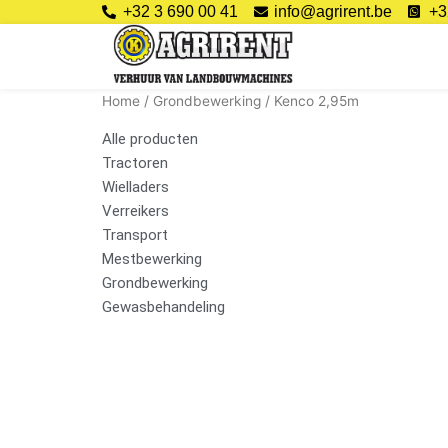
Ga
+32 3 690 00 41
info@agrirent.be
+3
naar
de
inhoud
Home
/
Grondbewerking
/ Kenco 2,95m
Alle producten
Tractoren
Wielladers
Verreikers
Transport
Mestbewerking
Grondbewerking
Gewasbehandeling